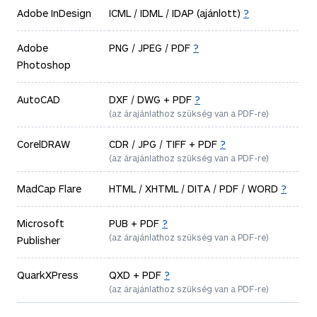
Adobe InDesign
ICML / IDML / IDAP (ajánlott)
?
Adobe
PNG / JPEG / PDF
?
Photoshop
AutoCAD
DXF / DWG + PDF
?
(az árajánlathoz szükség van a PDF-re)
CorelDRAW
CDR / JPG / TIFF + PDF
?
(az árajánlathoz szükség van a PDF-re)
MadCap Flare
HTML / XHTML / DITA / PDF / WORD
?
Microsoft
PUB + PDF
?
(az árajánlathoz szükség van a PDF-re)
Publisher
QuarkXPress
QXD + PDF
?
(az árajánlathoz szükség van a PDF-re)