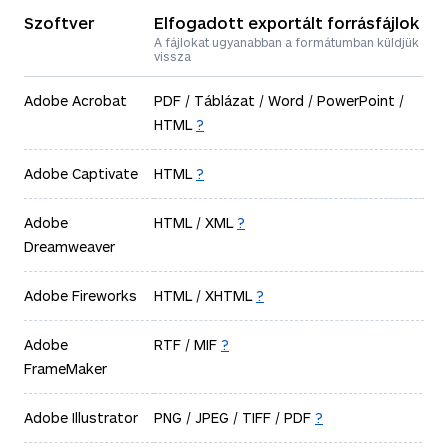
Szoftver
Elfogadott exportált forrásfájlok
A fájlokat ugyanabban a formátumban küldjük
vissza
Adobe Acrobat
PDF / Táblázat / Word / PowerPoint /
HTML
?
Adobe Captivate
HTML
?
Adobe
HTML / XML
?
Dreamweaver
Adobe Fireworks
HTML / XHTML
?
Adobe
RTF / MIF
?
FrameMaker
Adobe Illustrator
PNG / JPEG / TIFF / PDF
?