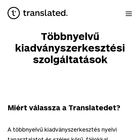
Többnyelvű
kiadványszerkesztési
szolgáltatások
Miért válassza a Translatedet?
A többnyelvű kiadványszerkesztés nyelvi
tapasztalatot és széles körű, fájlokkal