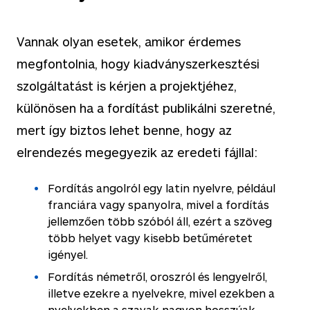
Vannak olyan esetek, amikor érdemes
megfontolnia, hogy kiadványszerkesztési
szolgáltatást is kérjen a projektjéhez,
különösen ha a fordítást publikálni szeretné,
mert így biztos lehet benne, hogy az
elrendezés megegyezik az eredeti fájllal:
Fordítás angolról egy latin nyelvre, például
franciára vagy spanyolra, mivel a fordítás
jellemzően több szóból áll, ezért a szöveg
több helyet vagy kisebb betűméretet
igényel.
Fordítás németről, oroszról és lengyelről,
illetve ezekre a nyelvekre, mivel ezekben a
nyelvekben a szavak nagyon hosszúak