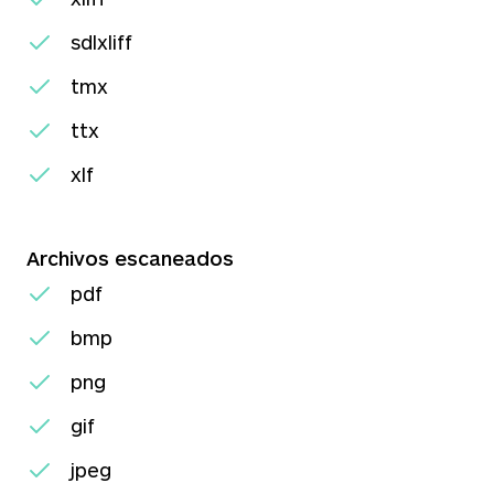
sdlxliff
tmx
ttx
xlf
Archivos escaneados
pdf
bmp
png
gif
jpeg