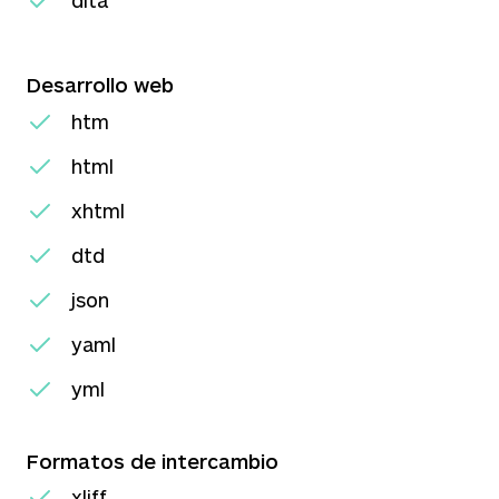
dita
Desarrollo web
htm
html
xhtml
dtd
json
yaml
yml
Formatos de intercambio
xliff