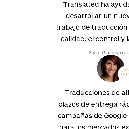
 utilizado
Translated ha ayud
ciones del
desarrollar un nue
inglés.
trabajo de traducción
 es rápido y
calidad, el control y 
ructura de
Salvo Giammarresi
nte.,
een Power