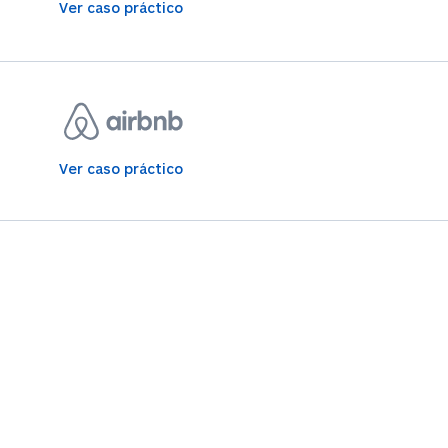
Ver caso práctico
Ver caso práctico
os clientes
on más de
334.142
clientes de
, incluidas empresas