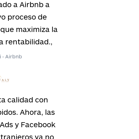
ado a Airbnb a
Traducciones de
emergentes y 
diferentes se
vo proceso de
plazos de entrega 
nuestros proce
 que maximiza la
campañas de Goog
necesidades es
adaptándonos 
la rentabilidad.,
para los mercados
demanda a sol
representan ni
totalmente ge
 - Airbnb
Laura Cora
Más informac
Descub
tecnol