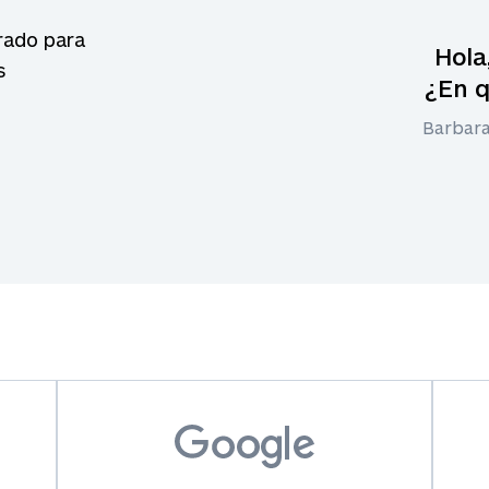
rado para
Hola
s
¿En 
Barbara